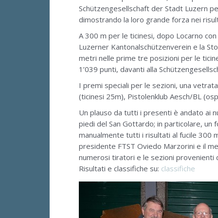
Schützengesellschaft der Stadt Luzern per g
dimostrando la loro grande forza nei risult
A 300 m per le ticinesi, dopo Locarno con 5
Luzerner Kantonalschützenverein e la Stos
metri nelle prime tre posizioni per le tici
1’039 punti, davanti alla Schützengesellsch
I premi speciali per le sezioni, una vetrat
(ticinesi 25m), Pistolenklub Aesch/BL (os
Un plauso da tutti i presenti è andato ai
piedi del San Gottardo; in particolare, un
manualmente tutti i risultati al fucile 300
presidente FTST Oviedo Marzorini e il mem
numerosi tiratori e le sezioni provenienti
Risultati e classifiche su:
classifiche