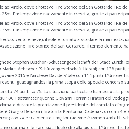
ad Airolo, dove all’ottavo Tiro Storico del San Gottardo i Re del
 25m. Partecipazione nuovamente in crescita, grazie ai partecipanti
ad Airolo, dove all’ottavo Tiro Storico del San Gottardo i Re del
 25m. Partecipazione nuovamente in crescita, grazie ai partecipanti
freddo, vento e neve), il sole è tornato a scaldare la manifestazi
l’Associazione Tiro Storico del San Gottardo. Il tempo clemente ha 
.
righese Stephan Buschor (Schützengesellschaft der Stadt Zürich) co
ato Markus Aebischer (Schützengesellschaft Liestal) con 138 punti, 
giovane 2015 è l’airolese Davide Vitale con 114 punti. L’Unione Tira
presenti, guadagnandosi la prima tappa dello speciale concorso su 
enuto 74 punti su 75. La situazione particolare ha messo alla prova 
9 su 100 il settantacinquenne Giovanni Ferrari (Tiratori del Vedegg
 esclamato durante la premiazione il presidente del comitato d’or
Elite è Giorgio Benzoni (Tiratori la Pianturina, Cadenazzo) con 74 e 
ein) con 74 e 92, mentre il miglior Giovane è Ramon Ambühl (Sc
no dominato le gare sia al fucile che alla pistola. L’Unione Tiratori