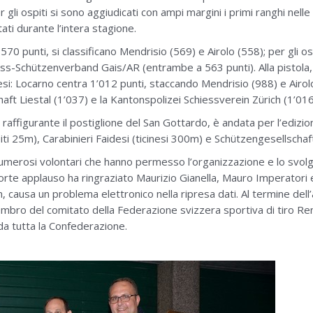
li ospiti si sono aggiudicati con ampi margini i primi ranghi nelle 
ati durante l’intera stagione.
70 punti, si classificano Mendrisio (569) e Airolo (558); per gli o
s-Schützenverband Gais/AR (entrambe a 563 punti). Alla pistola, 
nesi: Locarno centra 1’012 punti, staccando Mendrisio (988) e Airolo
aft Liestal (1’037) e la Kantonspolizei Schiessverein Zürich (1’016
a raffigurante il postiglione del San Gottardo, è andata per l’edizi
piti 25m), Carabinieri Faidesi (ticinesi 300m) e Schützengesellsch
 numerosi volontari che hanno permesso l’organizzazione e lo svol
 forte applauso ha ringraziato Maurizio Gianella, Mauro Imperatori
 m, causa un problema elettronico nella ripresa dati. Al termine del
bro del comitato della Federazione svizzera sportiva di tiro Renat
 da tutta la Confederazione.