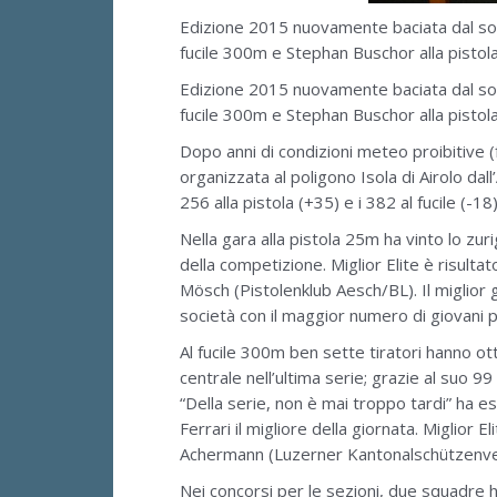
Edizione 2015 nuovamente baciata dal sole 
fucile 300m e Stephan Buschor alla pistola
Edizione 2015 nuovamente baciata dal sole 
fucile 300m e Stephan Buschor alla pistola
Dopo anni di condizioni meteo proibitive (
organizzata al poligono Isola di Airolo dal
256 alla pistola (+35) e i 382 al fucile (-18)
Nella gara alla pistola 25m ha vinto lo zu
della competizione. Miglior Elite è risult
Mösch (Pistolenklub Aesch/BL). Il miglior 
società con il maggior numero di giovani 
Al fucile 300m ben sette tiratori hanno ott
centrale nell’ultima serie; grazie al suo 9
“Della serie, non è mai troppo tardi” ha
Ferrari il migliore della giornata. Miglior 
Achermann (Luzerner Kantonalschützenver
Nei concorsi per le sezioni, due squadre han