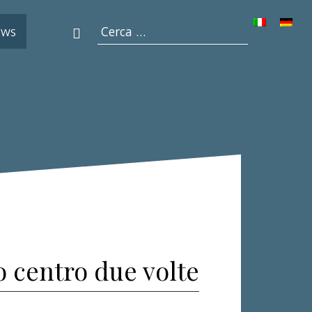
Ricerca
EWS
per:
facebook
 centro due volte