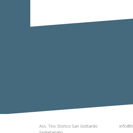
Navigazione
articoli
Ass. Tiro Storico San Gottardo
info@ti
Segretariato