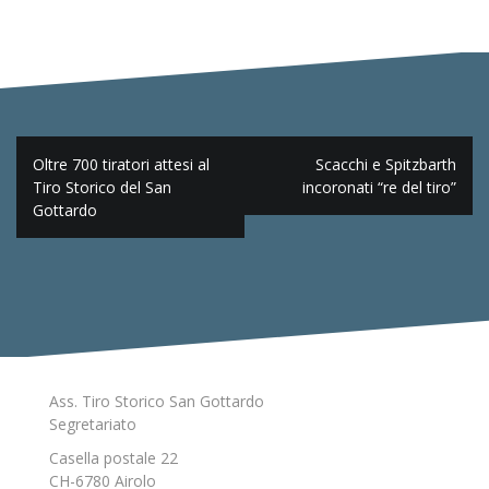
Navigazione
Oltre 700 tiratori attesi al
Scacchi e Spitzbarth
articoli
Tiro Storico del San
incoronati “re del tiro”
Gottardo
Ass. Tiro Storico San Gottardo
Segretariato
Casella postale 22
CH-6780 Airolo