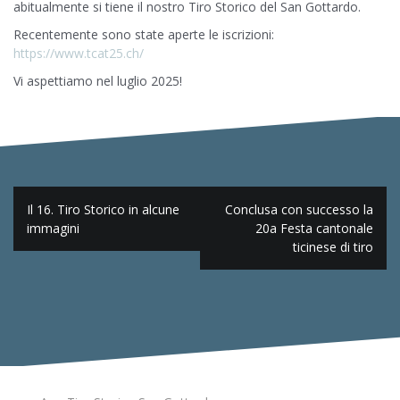
abitualmente si tiene il nostro Tiro Storico del San Gottardo.
Recentemente sono state aperte le iscrizioni:
https://www.tcat25.ch/
Vi aspettiamo nel luglio 2025!
Navigazione
Il 16. Tiro Storico in alcune
Conclusa con successo la
articoli
immagini
20a Festa cantonale
ticinese di tiro